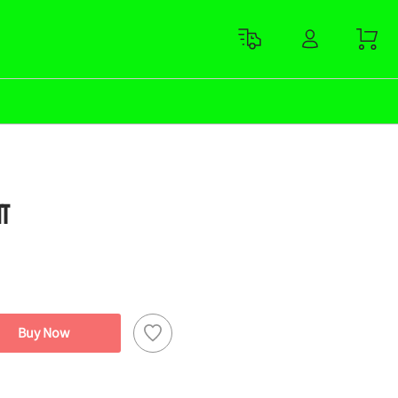
ा
Buy Now