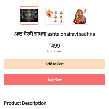
अष्ट भैरवी साधना ashta bhairavi sadhna
499
₹
Incl. of taxes
Add to Cart
Buy Now
Product Description